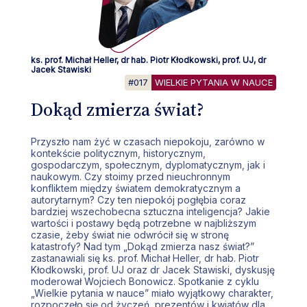
ks. prof. Michał Heller, dr hab. Piotr Kłodkowski, prof. UJ, dr
Jacek Stawiski
#017
WIELKIE PYTANIA W NAUCE
Dokąd zmierza świat?
Przyszło nam żyć w czasach niepokoju, zarówno w
kontekście politycznym, historycznym,
gospodarczym, społecznym, dyplomatycznym, jak i
naukowym. Czy stoimy przed nieuchronnym
konfliktem między światem demokratycznym a
autorytarnym? Czy ten niepokój pogłębia coraz
bardziej wszechobecna sztuczna inteligencja? Jakie
wartości i postawy będą potrzebne w najbliższym
czasie, żeby świat nie odwrócił się w stronę
katastrofy? Nad tym „Dokąd zmierza nasz świat?”
zastanawiali się ks. prof. Michał Heller, dr hab. Piotr
Kłodkowski, prof. UJ oraz dr Jacek Stawiski, dyskusję
moderował Wojciech Bonowicz. Spotkanie z cyklu
„Wielkie pytania w nauce” miało wyjątkowy charakter,
rozpoczęło się od życzeń, prezentów i kwiatów dla