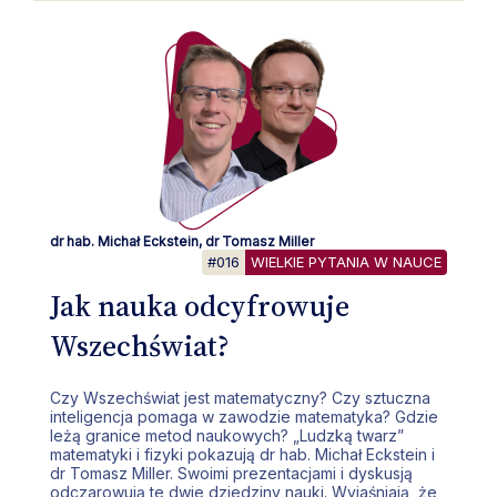
dr hab. Michał Eckstein, dr Tomasz Miller
#016
WIELKIE PYTANIA W NAUCE
Jak nauka odcyfrowuje
Wszechświat?
Czy Wszechświat jest matematyczny? Czy sztuczna
inteligencja pomaga w zawodzie matematyka? Gdzie
leżą granice metod naukowych? „Ludzką twarz”
matematyki i fizyki pokazują dr hab. Michał Eckstein i
dr Tomasz Miller. Swoimi prezentacjami i dyskusją
odczarowują te dwie dziedziny nauki. Wyjaśniają, że