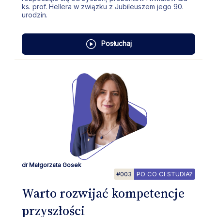
ks. prof. Hellera w związku z Jubileuszem jego 90.
urodzin.
Posłuchaj
dr Małgorzata Gosek
#003
PO CO CI STUDIA?
Warto rozwijać kompetencje
przyszłości